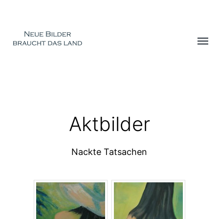
Menü
umsch
Aktbilder
DAGMAR
STEINMANN
Nackte Tatsachen
-
KUNST