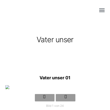
Menü
DAGMAR
umsch
STEINMANN
-
KUNST
Vater unser
Vater unser 01
Bild 1 von 24